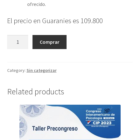
ofrecido.
El precio en Guaranies es 109.800
La
Comprar
psicología
infantil
en
redes
Category:
Sin categorizar
sociales.
¿Cómo
Related products
generar
contenido
de
valor?
quantity