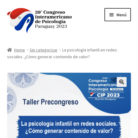
Ir
Ir
Menú
a
al
la
contenido
navegación
Inicio
Home
Sin categorizar
La psicología infantil en redes
sociales. ¿Cómo generar contenido de valor?
BANCARD VPOS 2.0
bancard-payment
Carrito
Contacto
Finalizar compra