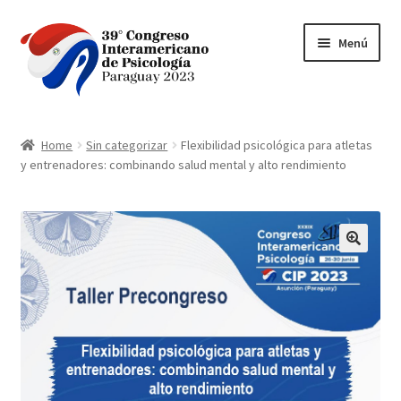
Ir
Ir
Menú
a
al
la
contenido
navegación
Inicio
Home
Sin categorizar
Flexibilidad psicológica para atletas
y entrenadores: combinando salud mental y alto rendimiento
BANCARD VPOS 2.0
bancard-payment
Carrito
Contacto
Finalizar compra