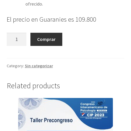
ofrecido.
El precio en Guaranies es 109.800
Flexibilidad
Comprar
psicológica
para
atletas
y
Category:
Sin categorizar
entrenadores:
combinando
Related products
salud
mental
y
alto
rendimiento
quantity