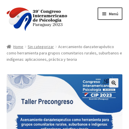
Ir
Ir
Menú
a
al
la
contenido
navegación
Inicio
Home
Sin categorizar
Acercamiento danzaterapéutico
como herramienta para grupos comunitarios rurales, suburbanos e
BANCARD VPOS 2.0
indígenas: aplicaciones, práctica y teoria
bancard-payment
Carrito
Contacto
Finalizar compra