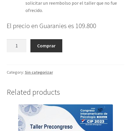
solicitar un reembolso por el taller que no fue
ofrecido.
El precio en Guaranies es 109.800
Acercamiento
Comprar
danzaterapéutico
como
herramienta
para
Category:
Sin categorizar
grupos
comunitarios
Related products
rurales,
suburbanos
e
indígenas:
aplicaciones,
práctica